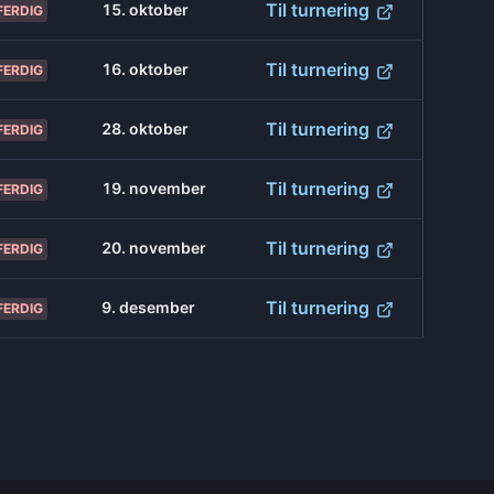
Til turnering
15. oktober
FERDIG
Til turnering
16. oktober
FERDIG
Til turnering
28. oktober
FERDIG
Til turnering
19. november
FERDIG
Til turnering
20. november
FERDIG
Til turnering
9. desember
FERDIG