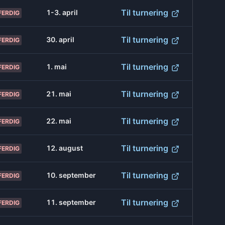
Til turnering
1-3. april
FERDIG
Til turnering
30. april
FERDIG
Til turnering
1. mai
FERDIG
Til turnering
21. mai
FERDIG
Til turnering
22. mai
FERDIG
Til turnering
12. august
FERDIG
Til turnering
10. september
FERDIG
Til turnering
11. september
FERDIG