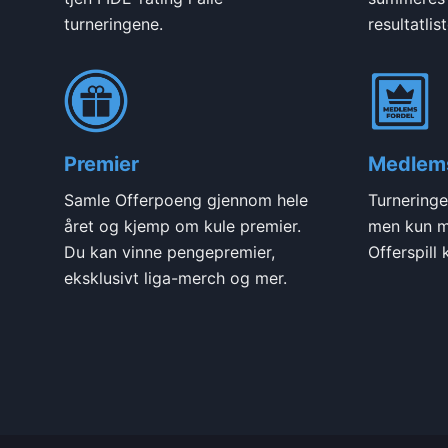
turneringene.
resultatlist
Premier
Medlems
Samle Offerpoeng gjennom hele
Turneringe
året og kjemp om kule premier.
men kun 
Du kan vinne pengepremier,
Offerspill
eksklusivt liga-merch og mer.