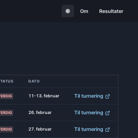
Om
Resultater
STATUS
DATO
Til turnering
11-13. februar
FERDIG
Til turnering
26. februar
FERDIG
Til turnering
27. februar
FERDIG