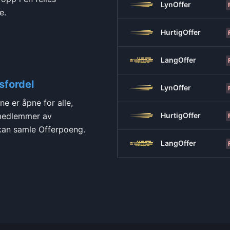
LynOffer
e.
HurtigOffer
LangOffer
fordel
LynOffer
ne er åpne for alle,
medlemmer av
HurtigOffer
 kan samle Offerpoeng.
LangOffer