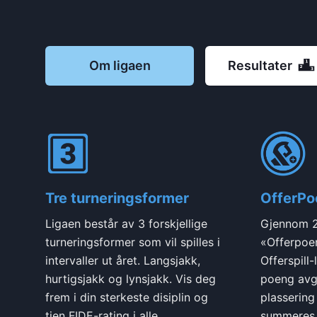
Om ligaen
Resultater
Tre turneringsformer
OfferPo
Ligaen består av 3 forskjellige
Gjennom 2
turneringsformer som vil spilles i
«Offerpoen
intervaller ut året. Langsjakk,
Offerspill
hurtigsjakk og lynsjakk. Vis deg
poeng avgj
frem i din sterkeste disiplin og
plassering
tjen FIDE-rating i alle
summeres o